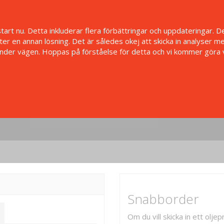
t nu. Detta inkluderar flera förbättringar och uppdateringar. Det
r en annan lösning. Det är således okej att skicka in analyser med
der vägen. Hoppas på förståelse för detta och vi kommer göra vår
Snabborder
Om du vill skicka in ett olj