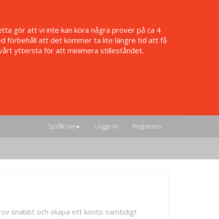
ta gör att vi inte kan köra några prover på ca 4
 förbehåll att det kommer ta lite längre tid att få
t yttersta för att minimera stilleståndet.
Språk (sv)
Logga in
Registrera
eprov snabbt och skapa ett konto samtidigt