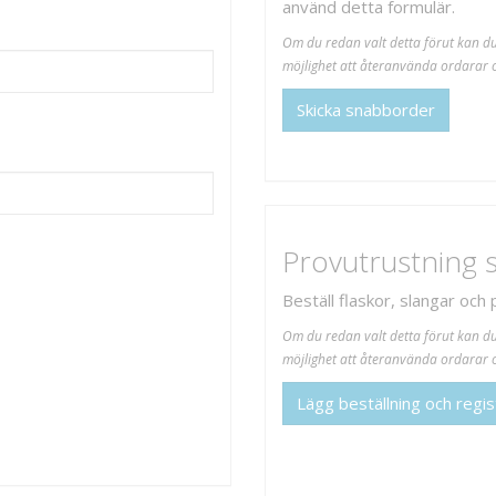
använd detta formulär.
Om du redan valt detta förut kan d
möjlighet att återanvända ordarar o
Skicka snabborder
Provutrustning
Beställ flaskor, slangar och
Om du redan valt detta förut kan d
möjlighet att återanvända ordarar o
Lägg beställning och regis