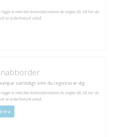
u logga in med den kontoinformation du angav då. Då har du
ch se orderhistorik också.
 snabborder
 pumpar samtidigt som du registrerar dig.
u logga in med den kontoinformation du angav då. Då har du
ch se orderhistorik också.
trera