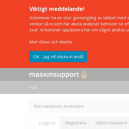
Viktigt meddelande!
Vi kommer ha en stor genomgång av labbet med star
veckor så ni som har akuta analyser behöver se efte
svar. Vi kommer uppdatera här om något ändras un
Mvh Glenn och Martin.
OK - Jag vill skicka in ändå
Hjälp
Återvändande användare
Logga in
Registrera
Glömt lösenord